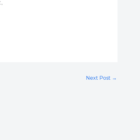
求。
Next Post
→