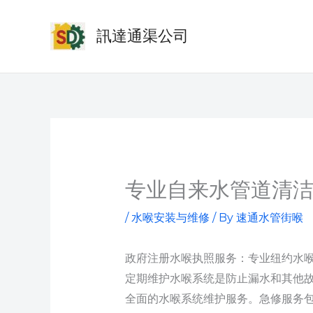
Skip
to
訊達通渠公司
content
专业自来水管道清洁
/
水喉安装与维修
/ By
速通水管街喉
政府注册水喉执照服务：专业纽约水
定期维护水喉系统是防止漏水和其他故障的关
全面的水喉系统维护服务。急修服务