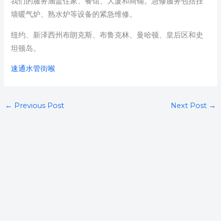
我们的服务涵盖住家、餐馆、大厦和商铺。急修服务包括挂
墙暖气炉、熟水炉等设备的紧急维修。
纽约、新泽西州布朗克斯、布鲁克林、曼哈顿、皇后区和史
坦顿岛。
速通水管街喉
←
Previous Post
Next Post
→